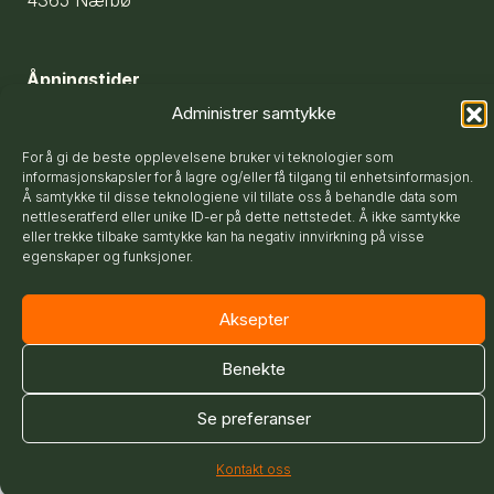
Åpningstider
Administrer samtykke
man.-fre. 07-15
For å gi de beste opplevelsene bruker vi teknologier som
informasjonskapsler for å lagre og/eller få tilgang til enhetsinformasjon.
Å samtykke til disse teknologiene vil tillate oss å behandle data som
Følg oss
nettleseratferd eller unike ID-er på dette nettstedet. Å ikke samtykke
Facebook
eller trekke tilbake samtykke kan ha negativ innvirkning på visse
egenskaper og funksjoner.
©2026 Underhaug AS - Alle rettigheter reservert
Aksepter
Benekte
Se preferanser
Kontakt oss