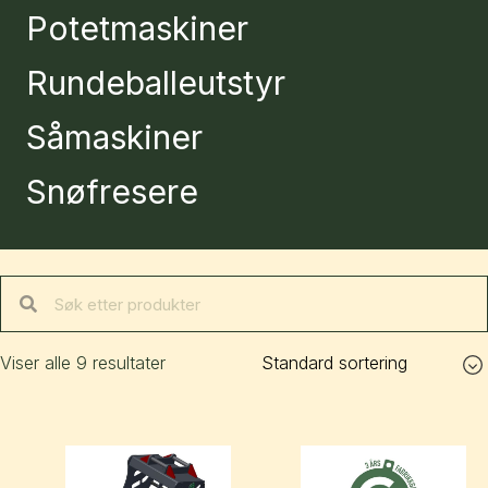
Potetmaskiner
Rundeballeutstyr
Såmaskiner
Snøfresere
Viser alle 9 resultater