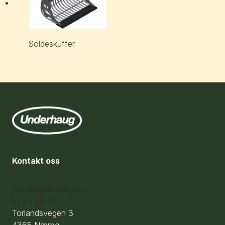
Soldeskuffer
Kontakt oss
post@underhaug.no
51 43 49 78
Torlandsvegen 3
4365 Nærbø