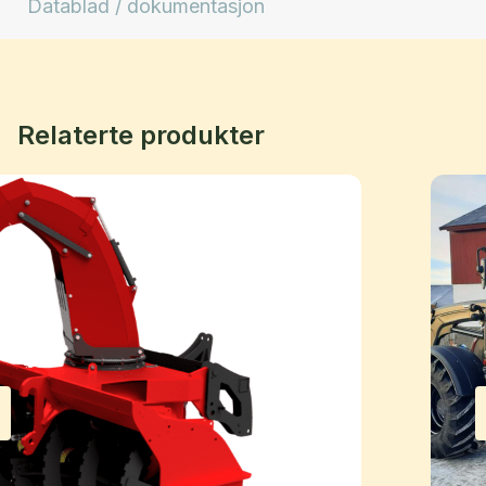
Datablad / dokumentasjon
Relaterte produkter
revious