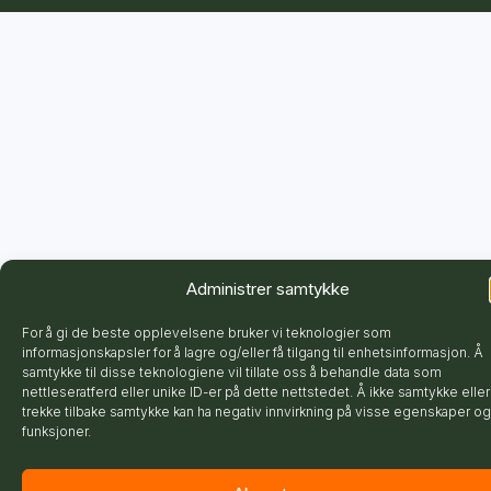
Administrer samtykke
For å gi de beste opplevelsene bruker vi teknologier som
informasjonskapsler for å lagre og/eller få tilgang til enhetsinformasjon. Å
samtykke til disse teknologiene vil tillate oss å behandle data som
nettleseratferd eller unike ID-er på dette nettstedet. Å ikke samtykke eller
trekke tilbake samtykke kan ha negativ innvirkning på visse egenskaper og
funksjoner.