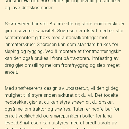
slitestål i Hardox 500. Dette gir lang levetid på slitedeler
og lave driftskostnader.
Snøfreseren har stor 85 cm vifte og store innmaterskruer
gir en suveren kapasitet! Snøresen er utstyrt med en stor
sentermontert girboks med automatkoblinger mot
innmaterskruer Snøresen kan som standard brukes for
sleping og rygging. Ved å montere et frontmonteringskit
kan den også brukes i front på traktoren. Innfesting av
drag gjør omstilling mellom front/rygging og slep meget
enkelt.
Med snøfreserens design av utkastertut, vil den gi deg
mulighet til å styre snøen akkurat dit du vil. Det todelte
nedbrekket gjør at du kan styre snøen dit du ønsker,
også mellom traktor og snøfres. Tuten er nedfellbar for
enkelt vedlikehold og smørepunkter i bolter for lang
levetid.Snøfresen kan utstyres med et bredt utvalg av