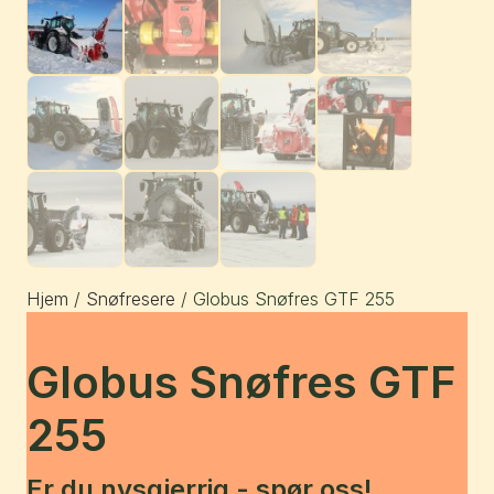
Hjem
/
Snøfresere
/ Globus Snøfres GTF 255
Globus Snøfres GTF
255
Er du nysgjerrig - spør oss!