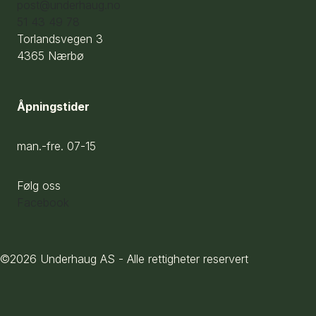
post@underhaug.no
51 43 49 78
Torlandsvegen 3
4365 Nærbø
Åpningstider
man.-fre. 07-15
Følg oss
Facebook
©2026 Underhaug AS - Alle rettigheter reservert