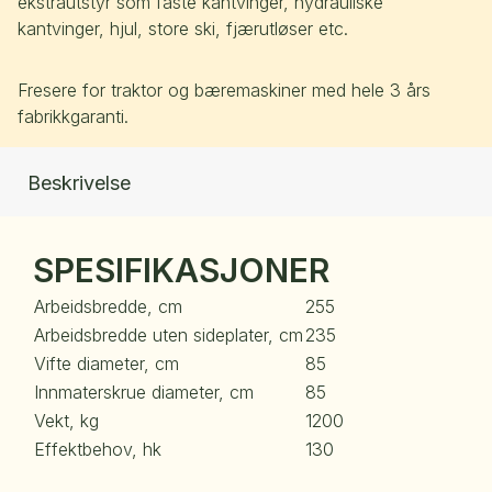
ekstrautstyr som faste kantvinger, hydrauliske
kantvinger, hjul, store ski, fjærutløser etc.
Fresere for traktor og bæremaskiner med hele 3 års
fabrikkgaranti.
Beskrivelse
SPESIFIKASJONER
Arbeidsbredde, cm
255
Arbeidsbredde uten sideplater, cm
235
Vifte diameter, cm
85
Innmaterskrue diameter, cm
85
Vekt, kg
1200
Effektbehov, hk
130