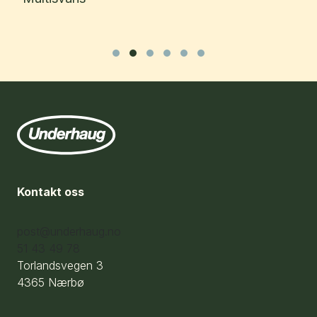
Slide group 1
Slide group 2
Slide group 3
Slide group 4
Slide group 5
Slide group 6
Kontakt oss
post@underhaug.no
51 43 49 78
Torlandsvegen 3
4365 Nærbø