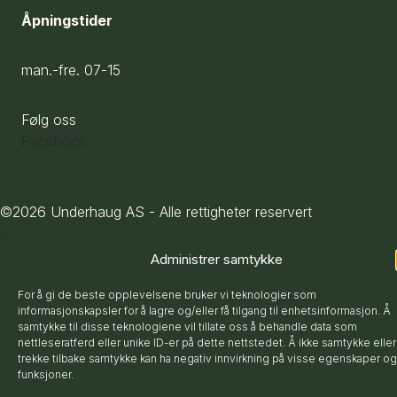
Åpningstider
man.-fre. 07-15
Følg oss
Facebook
©2026 Underhaug AS - Alle rettigheter reservert
Administrer samtykke
For å gi de beste opplevelsene bruker vi teknologier som
informasjonskapsler for å lagre og/eller få tilgang til enhetsinformasjon. Å
samtykke til disse teknologiene vil tillate oss å behandle data som
nettleseratferd eller unike ID-er på dette nettstedet. Å ikke samtykke eller
trekke tilbake samtykke kan ha negativ innvirkning på visse egenskaper og
funksjoner.