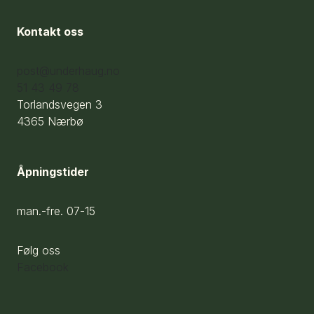
Kontakt oss
post@underhaug.no
51 43 49 78
Torlandsvegen 3
4365 Nærbø
Åpningstider
man.-fre. 07-15
Følg oss
Facebook