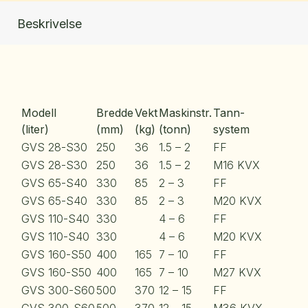
Beskrivelse
Modell
Bredde
Vekt
Maskinstr.
Tann-
(liter)
(mm)
(kg)
(tonn)
system
GVS 28-S30
250
36
1.5 – 2
FF
GVS 28-S30
250
36
1.5 – 2
M16 KVX
GVS 65-S40
330
85
2 – 3
FF
GVS 65-S40
330
85
2 – 3
M20 KVX
GVS 110-S40
330
4 – 6
FF
GVS 110-S40
330
4 – 6
M20 KVX
GVS 160-S50
400
165
7 – 10
FF
GVS 160-S50
400
165
7 – 10
M27 KVX
GVS 300-S60
500
370
12 – 15
FF