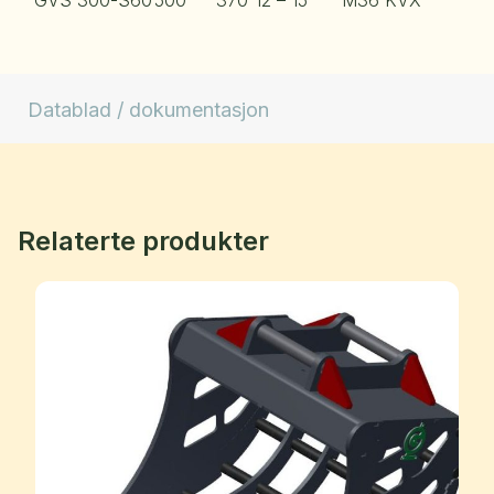
GVS 300-S60
500
370
12 – 15
M36 KVX
Datablad / dokumentasjon
Relaterte produkter