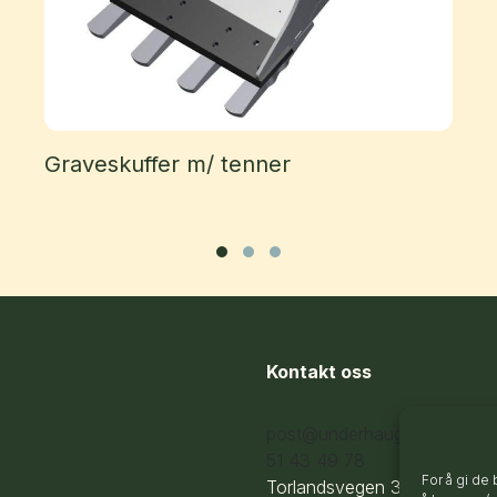
Graveskuffer m/ tenner
Slide group 1
Slide group 2
Slide group 3
Kontakt oss
post@underhaug.no
51 43 49 78
For å gi de
Torlandsvegen 3