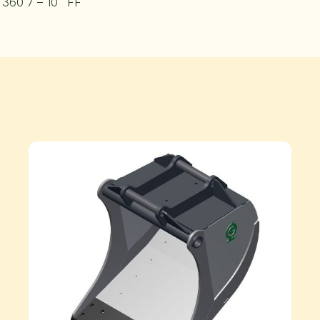
360
7 – 10
FF