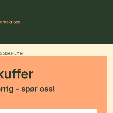
ontakt oss
Soldeskuffer
kuffer
rrig - spør oss!