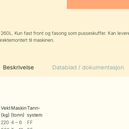
60L. Kun fast front og fasong som pusseskuffer. Kan leveres
direktemontert til maskinen.
Beskrivelse
Datablad / dokumentasjon
e
Vekt
Maskin
Tann-
(kg)
(tonn)
system
220
4 – 6
FF