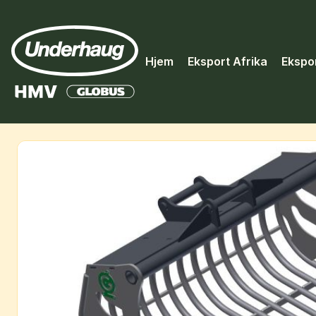
Hjem
Eksport Afrika
Ekspo