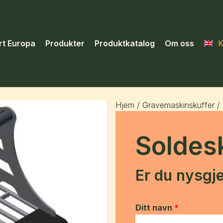
rt Europa
Produkter
Produktkatalog
Om oss
K
Hjem
/
Gravemaskinskuffer
/ 
Soldes
Er du nysgje
Ditt navn
*